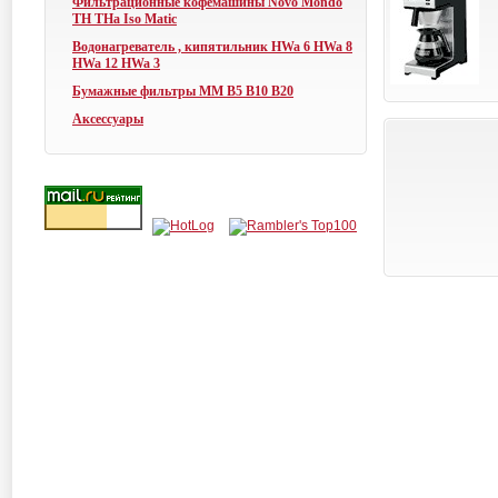
Фильтрационные кофемашины Novo Mondo
TH THa Iso Matic
Водонагреватель , кипятильник HWa 6 HWa 8
HWa 12 HWa 3
Бумажные фильтры ММ В5 В10 В20
Аксессуары